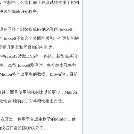
rown的报告，公司目前正在调试软件用于控制
快速的碱基识别程序。
l，现在已经全部替换成R9纳米孔的flowcell，
flowcell还整合了坚固的膜和一个更新的解
关注于提升通量和同聚物识别能力。
种reads仅读取DNA的一条链。新型碱基识
9型flowcell测序时，每个纳米孔每秒
MinIon将产出更多的数据。Brown说，目前
10分钟，而且使用的耗材比以前更少，MinIon
快速测序kit，它将很快推出市场。
该公司旨在开发一种用于合成生物学的MinIon，使
的仪器开发长链DNA分子。