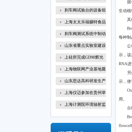
据
刹车阀试验台的设备组
生动植
其
上海太太乐福赐特食品
B
刹车阀测试系统中制动
每种制
山东省重点实验室建设
公
示，该
上硅所完成GD90辉光
RNA
放电
上海物联网产业基地奠
另
山东思达高科研发生产
示，便于
O
上海仪迈参加在贵州举
用。
上海计测院环境辐射监
台
B
flow