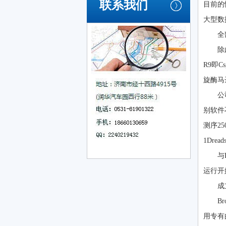
联系我们
目前的
大型数
全
除
R9即
旋酶马
公
别软件
测序25
1Dre
与
运行开
成
B
用专有