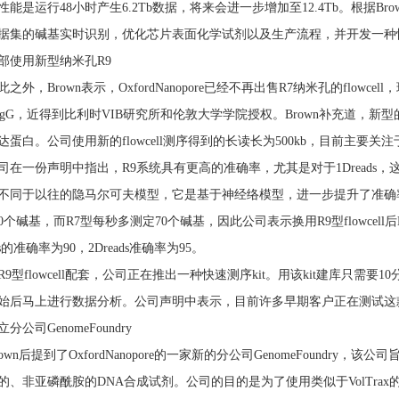
性能是运行48小时产生6.2Tb数据，将来会进一步增加至12.4Tb。根据B
据集的碱基实时识别，优化芯片表面化学试剂以及生产流程，并开发一种
部使用新型纳米孔R9
此之外，Brown表示，OxfordNanopore已经不再出售R7纳米孔的flowcel
CsgG，近得到比利时VIB研究所和伦敦大学学院授权。Brown补充道，新型的
达蛋白。公司使用新的flowcell测序得到的长读长为500kb，目前主要
司在一份声明中指出，R9系统具有更高的准确率，尤其是对于1Dreads，这
不同于以往的隐马尔可夫模型，它是基于神经络模型，进一步提升了准确率。R
0个碱基，而R7型每秒多测定70个碱基，因此公司表示换用R9型flowcell后
ads的准确率为90，2Dreads准确率为95。
R9型flowcell配套，公司正在推出一种快速测序kit。用该kit建库只需要
始后马上进行数据分析。公司声明中表示，目前许多早期客户正在测试这款
立分公司GenomeFoundry
rown后提到了OxfordNanopore的一家新的分公司GenomeFoundry，
的、非亚磷酰胺的DNA合成试剂。公司的目的是为了使用类似于VolTrax