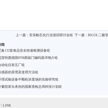
上一篇：
安东帕石化行业巡回研讨会咗
下一篇：
RIGOL二
新闻
配备132套食品安全快速检测设备咗
现货特惠德国IFM易福门编码器详细介咗
自动化仪表五厂咗
传感器的原理及使用方法咗
环境试验设备中颗粒浓度场的实验研究咗
计量院牵头承担的国家质检总局科技计划咗
 LINK