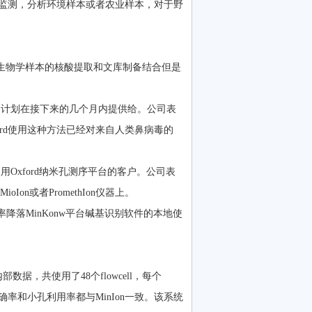
原体监测，分析环境样本或者农业样本，对于野
该产品将生物学样本的核酸提取和文库制备结合但是
，这项产品计划在接下来的几个月内提供给。公司表
ford使用这种方法已经对来自人类鼻病毒的
用Oxford纳米孔测序平台的客户。公司表
on或者PromethIon仪器上。
用率降落MinKonw平台碱基识别软件的本地使
数据，共使用了48个flowcell，每个
基，准确率和小孔利用率都与MinIon一致。该系统