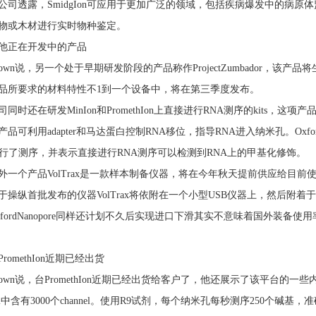
公司透露，SmidgIon可应用于更加广泛的领域，包括疾病爆发中的病
物或木材进行实时物种鉴定。
他正在开发中的产品
rown说，另一个处于早期研发阶段的产品称作ProjectZumbador，
品所要求的材料特性不1到一个设备中，将在第三季度发布。
司同时还在研发MinIon和PromethIon上直接进行RNA测序的kits
产品可利用adapter和马达蛋白控制RNA移位，指导RNA进入纳米孔。Ox
进行了测序，并表示直接进行RNA测序可以检测到RNA上的甲基化修饰。
外一个产品VolTrax是一款样本制备仪器，将在今年秋天提前供应给目前使
操纵首批发布的仪器VolTrax将依附在一个小型USB仪器上，然后附着于MioI
xfordNanopore同样还计划不久后实现进口下滑其实不意味着国外装备使
PromethIon近期已经出货
rown说，台PromethIon近期已经出货给客户了，他还展示了该平台的一些内部
cell中含有3000个channel。使用R9试剂，每个纳米孔每秒测序250个碱