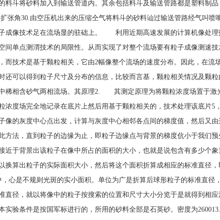
的料斗将砂料加入到输送管道内。其余包括料斗及输送管路都是塑料制品
36，扩张角30.由空压机出来的压缩仝气将料斗的砂料讪过输送管路经气
子成像技术足在流场显的驻础上。 利用近期高速发展的计算机像处理技
空间单点测渭技术的局限性。从而实现了对整个流场要有粒子成像测速技术，也
，而技术是基于颗粒相关，它由2幅像整个流场的速度分布。因此，在流
时还可以得到粒子尺寸及分布的信息，比较而言基，颗粒相关情况及颗粒
中稀相含砂气两相流场。其原理2. 其测定原理为将颗粒浓度场置于激
粒浓度场完全地记录在底片上然后用基于颗粒相关的，技术处理该底片5
子像的灰度中心点出发，计算与灰度中心相邻各点间的梯度值，然后又由
此方法，直到粒子的边缘为止，即粒子边缘点与背景的梯度伉小于我们预
接近于背景出该粒子在像中所占的面积的大小，也就是说包含有多少个象
以换算出粒子的实际面积大小，然后将这个面积折算成相应的标准直径，
中，心是不规则光斑的实小面积。单位为广是折算后球形粒子的标准直径
准直径，就以将像中的粒子按搜索的位置和尺寸大小分览于是就得到相
本实验条件是按国军标进行的，所用的砂料全部是石英砂。密度为260013.径为