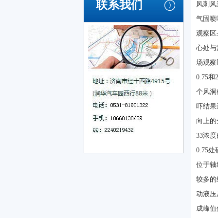
联系我们
风刺风
气固喷
观察区
心处与
场观察
0.7
个风洞
吓结果
向上的
33浓
0.7
位于轴
较多的
动液压
成峰值