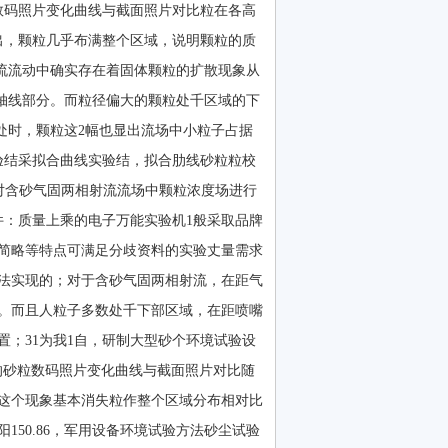
数码照片变化曲线与截面照片对比粒在各高
出，颗粒几乎布满整个区域，说明颗粒的质
湍流流动中确实存在着固体颗粒的扩散现象从
在轴线部分。而粒径偏大的颗粒处千区域的下
处时，颗粒这2幅也显出流场中小粒子占据
验结采拟合曲线实验结，拟合肋线砂粒粒校
对含砂气固两相射流流场中颗粒浓度场进行
件：质量上乘的电子万能实验机1般采取品牌
操作简略等特点可满足分歧资料的实验丈量需求
法实现的；对于含砂气固两相射流，在距气
名。而且人粒子多数处千下部区域，在距喷嘴
置；31为我1自，研制大型砂个环境试验设
的砂粒数码照片变化曲线与截面照片对比随
这个现象基本消失粒作整个区域分布相对比
50.86，军用设备环境试验方法砂尘试验