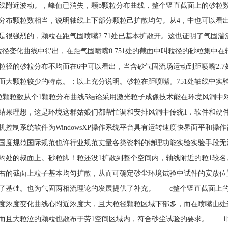
线附近波动。，峰值已消失，颗b颗粒分布曲线，整个竖直截面上的砂粒
分布颗粒数相当，说明轴线上下部分颗粒己扩散均匀。从4，中也可以看
是很强烈的，颗粒在距气固喷嘴2.71处已基本扩散开。这也证明了气固
粒径变化曲线中得出，在距气固喷嘴0.751处的截面中叫粒径的砂粒集中
粒径的砂粒分布不均而在6中可以看出，当含砂气固流场运动到距喷嘴2.7
而大颗粒较少的特点。；以上充分说明。砂粒在距喷嘴。751处轴线中实
粒颗粒数从个1颗粒分布曲线5结论采用激光粒子成像技术能在环境风洞中
结果理想，这是环境这群姑娘们都帮忙调和安排风洞中传统1．软件和硬
机控制系统软件为WindowsXP操作系统平台具有运转速度快界面平和
国度规范国际规范也许行业规范丈量各类资料的物理功能实验实验手段无
约处的叔面上。砂粒脚！粒还没1扩散到整个空间内，轴线附近的粒1较
左右的截面上粒子基本均匀扩散，从而可确定砂尘环境试验中试件的安放位
了基础。也为气固两相流理论的发展提供了补充。 c整个竖直截面上
度浓度变化曲线心附近浓度大，且大粒径颗粒区域下部多，而在喷嘴山处
而且大粒泣的颗粒也散布于劳1空间区域内，符合砂尘试验的要求。 1阳1