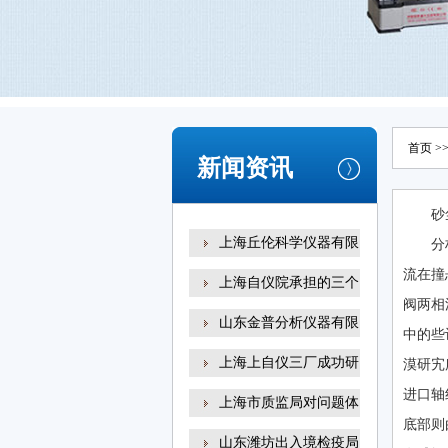
首页
>
新闻资讯
砂
上海丘伦科学仪器有限
分
流在撞
上海自仪院承担的三个
阀两相
山东金普分析仪器有限
中的些
上海上自仪三厂成功研
漠研宄
进口轴
上海市质监局对问题体
底部则
山东潍坊出入境检疫局