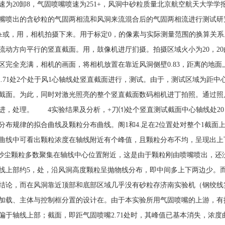
速为20卸8，气固喷嘴喷速为251+，风洞中砂粒质量北京航空航天大学
嘴喷出的含砂粒的气固两相流和风洞来流混合后的气固两相流进行测试研
±或，用，相机拍摄下来。用于标定0，的像素与实际测量范围的换算关
流动方向平行的竖直截面。用，鼓像机进厅扪摄。拍摄区域火小为20，20
区完全充满，相机的画面，将相机放置在靠近风洞侧壁0.83，距离的地面上
5和2.71处2个处于风1心轴线处竖直截面进行，测试。由于，测试区域为距
截面。为此，同时对激光照亮的整个竖直截面数码相机进丁拍照。通过照
进，处理。 4实验结果及分析，+刀⑴处个竖直测试截面中心轴线处20，
分布规律的拟合曲线及颗粒分布曲线。阁1和4.足在2位置处对整个1截面
度曲线中可看出颗粒浓度在轴线附近有个峰值，且颗粒分布不均，呈现出
5处砂尘颗粒多数聚集在轴线中心位置附近，这是由于颗粒刚由喷嘴喷出，还
线上部约5，处，沿风洞高度颗粒呈抛物线分布，即中间多上下两边少。
结论，而在风洞靠近顶部和底部区域几乎没有砂粒存济南实验机（钢绞线
加载、主体与控制框分置的设计在。由于本实验所用气固喷嘴的上游，有
偏于轴线上部；截面，即距气固喷嘴2.71处时，其峰值已基本消失，浓度