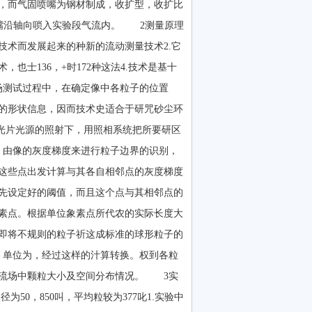
，而气固喷嘴为钢材制成，收扩型，收扩比
叫喷嘴沿轴向唢入实验段气流内。 2测量原理
术而发展起来的种新的流动测量技术2.它
士136，+时172种这法4.技术是基十
场测试过程中，在确定像中各粒子的位置
的形状信息，因而技术史适合于研咒砂尘环
光片光源的照射下，用照相系统把所要研区
，由像的灰度梯度来进行粒子边界的识别，
这些点出发计算与其各自相邻点的灰度梯度
先设定好的阈值，而且这个点与其相邻点的
素点。根据单位象素点所代农的实际长度大
即将不规则的粒子祈这成标准的球形粒子的
，单位为，经过这样的汁算转换。权到各粒
应流场中颗粒大小及空间分布情况。 3实
50，850叫，平均粒较为377叱1.实验中