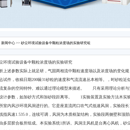
>
新闻中心
>> 砂尘环境试验设备中颗粒浓度场的实验研究咗
尘环境试验设备中颗粒浓度场的实验研究
析上述参数实际上就足研，气固两相流中颗粒速度场以及浓度场的变化规
忐试件，收稿日期200哚31砂粒的速度和气流流速丛本相等。，时砂粒
流复杂的空间特忡。难以通过理论模型来描述。 只有采用理论分析与
设计参数，如加砂方式和加砂段距离等。 1实验装置及实验方法木实
所室内风沙环境风洞进行的。它是座直流闭口吹气式低速风洞，实验段长16.2
线指风速1.535.0，连续可调，风洞为木质框架结构，实验段两侧壁和
由多层胶合板所组成。本实验系统1所诉。风洞主风机是台离心风机，砂