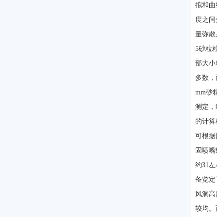
拟和曲
度之间
量弥散
5砂粒
部大小
多数，
mm砂
测定，
的计算
可根据
固喷嘴
约31
备览定
风洞高
较均。