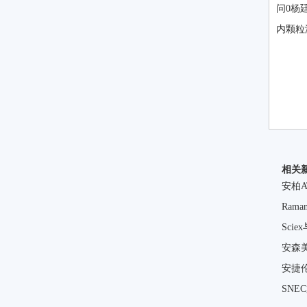
问0杨
内颗粒
相关
安柏A
Ram
Sci
安森
安捷伦
SN