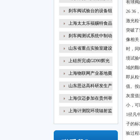
有球阀
刹车阀试验台的设备组
26 
激光粒
上海太太乐福赐特食品
突破了
刹车阀测试系统中制动
像相关
山东省重点实验室建设
时，同
境试验
上硅所完成GD90辉光
域的颗
放电
上海物联网产业基地奠
即从粒
山东思达高科研发生产
值。按
灰度值
上海仪迈参加在贵州举
小，可
上海计测院环境辐射监
1径凡
子的标
验过程