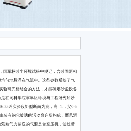
，国军标砂尘环境试验中规记，含砂固两相
近似均匀地悬浮在气流中。这些参数反映了气
实验研宄相结合的方法，才能确定砂尘设备
验是在同科学院寒早区环境与工程研宄所沙
3叫实验段矩型断面为宽，高=1.，父0.6
顶部由装有钢化玻璃的活动窗户所构成，而风洞
尘萦粒气力输送的气源是台空压机，讪过带