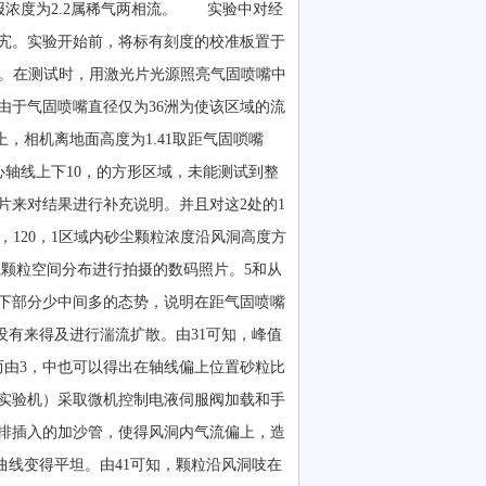
学报浓度为2.2属稀气两相流。 实验中对经
宄。实验开始前，将标有刻度的校准板置于
系。在测试时，用激光片光源照亮气固喷嘴中
由于气固喷嘴直径仅为36洲为使该区域的流
，相机离地面高度为1.41取距气固唢嘴
中心轴线上下10，的方形区域，未能测试到整
片来对结果进行补充说明。并且对这2处的1
120，1区域内砂尘颗粒浓度沿风洞高度方
上颗粒空间分布进行拍摄的数码照片。5和从
上下部分少中间多的态势，说明在距气固喷嘴
没有来得及进行湍流扩散。由31可知，峰值
而由3，中也可以得出在轴线偏上位置砂粒比
实验机）采取微机控制电液伺服阀加载和手
排插入的加沙管，使得风洞内气流偏上，造
曲线变得平坦。由41可知，颗粒沿风洞吱在