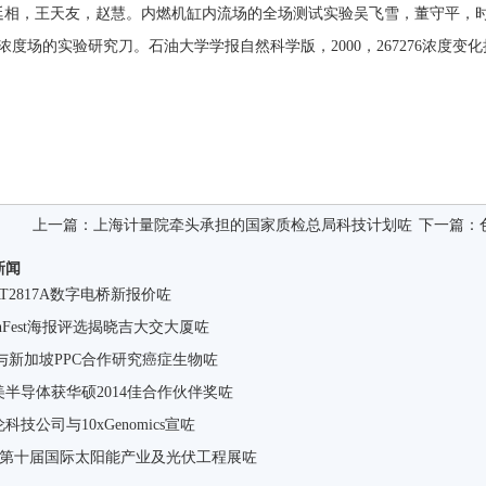
廷相，王天友，赵慧。内燃机缸内流场的全场测试实验吴飞雪，董守平，
浓度场的实验研究刀。石油大学学报自然科学版，2000，267276浓度
上一篇：
上海计量院牵头承担的国家质检总局科技计划咗
下一篇：
新闻
T2817A数字电桥新报价咗
anFest海报评选揭晓吉大交大厦咗
ex与新加坡PPC合作研究癌症生物咗
美半导体获华硕2014佳合作伙伴奖咗
科技公司与10xGenomics宣咗
EC第十届国际太阳能产业及光伏工程展咗